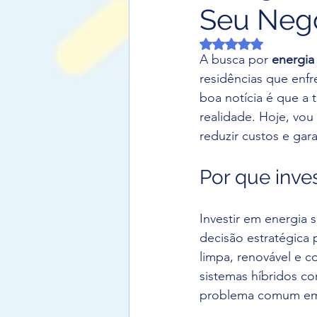
Seu Neg
Avaliado com NaN d
A busca por 
energia
residências que enfr
boa notícia é que a 
realidade. Hoje, vo
reduzir custos e gar
Por que inve
Investir em energia
decisão estratégica 
limpa, renovável e c
sistemas híbridos c
problema comum em 