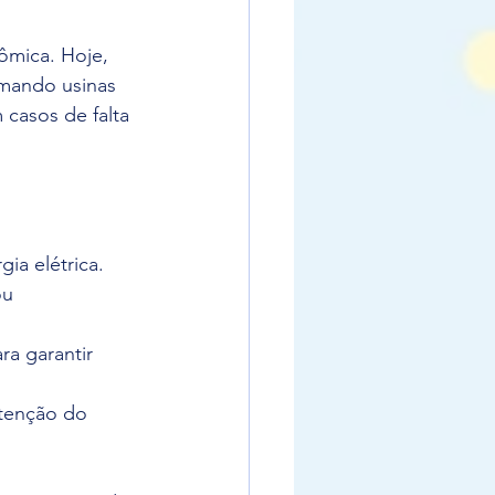
ômica. Hoje, 
rmando usinas 
casos de falta 
ia elétrica.
ou 
a garantir 
utenção do 