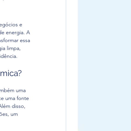
egócios e 
de energia. A 
nsformar essa 
ia limpa, 
idência.
ômica?
também uma 
ce uma fonte 
Além disso, 
ões, um 