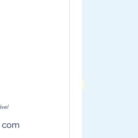
ável
a com 