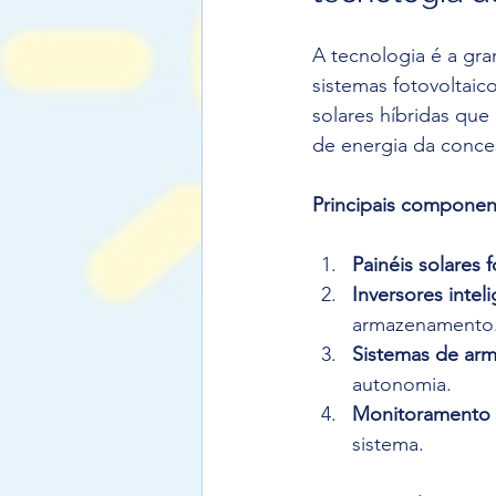
A tecnologia é a gra
sistemas fotovoltai
solares híbridas que
de energia da conces
Principais component
Painéis solares f
Inversores intel
armazenamento
Sistemas de ar
autonomia.
Monitoramento v
sistema.