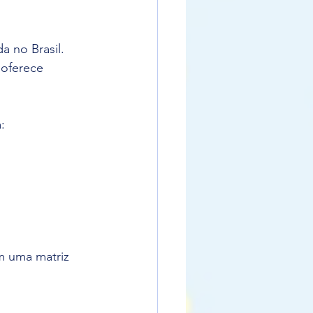
a no Brasil. 
 oferece 
:
m uma matriz 