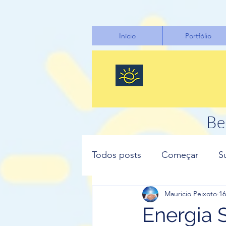
google-site-verification: google6eef723830b6904b.html
Início
Portfólio
Be
Todos posts
Começar
S
Mauricio Peixoto
16
Energia 