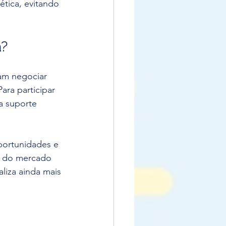
tica, evitando 
a?
am negociar 
ra participar 
a suporte 
portunidades e 
s do mercado 
aliza ainda mais 
 