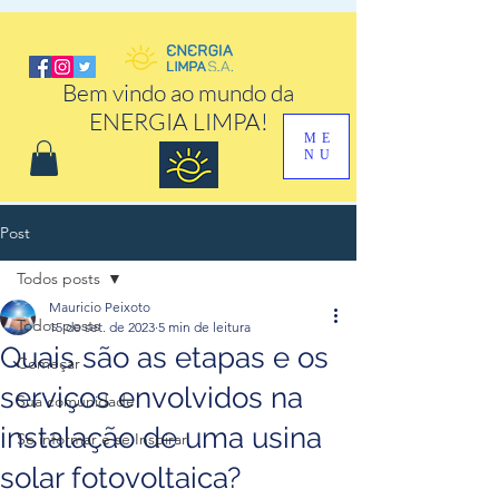
google-site-verification: google6eef723830b6904b.html
Bem vindo ao mundo da
ENERGIA LIMPA!
ME
NU
Post
Todos posts
Mauricio Peixoto
Todos posts
15 de set. de 2023
5 min de leitura
Quais são as etapas e os
Começar
serviços envolvidos na
Sua comunidade
instalação de uma usina
Se informar e se Inspirar
solar fotovoltaica?