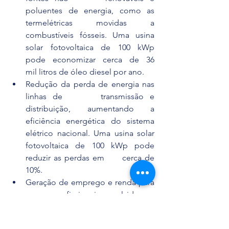
poluentes de energia, como as 
termelétricas movidas a      
combustíveis fósseis. Uma usina 
solar fotovoltaica de 100 kWp 
pode economizar cerca de 36      
mil litros de óleo diesel por ano.
Redução da perda de energia nas 
linhas de      transmissão e 
distribuição, aumentando a 
eficiência energética do sistema      
elétrico nacional. Uma usina solar 
fotovoltaica de 100 kWp pode 
reduzir as perdas em      cerca de 
10%.
Geração de emprego e renda para 
os      profissionais envolvidos na 
instalação e na manutenção da 
usina solar      fotovoltaica. Uma 